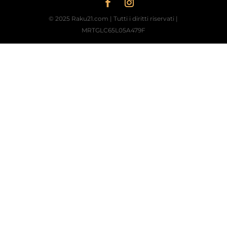
© 2025 Raku21.com | Tutti i diritti riservati |
MRTGLC65L05A479F