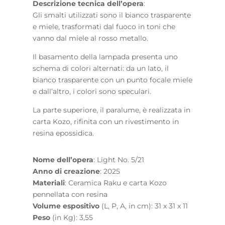
Descrizione tecnica dell’opera
:
Gli smalti utilizzati sono il bianco trasparente
e miele, trasformati dal fuoco in toni che
vanno dal miele al rosso metallo.
Il basamento della lampada presenta uno
schema di colori alternati: da un lato, il
bianco trasparente con un punto focale miele
e dall’altro, i colori sono speculari.
La parte superiore, il paralume, è realizzata in
n
carta Kozo, rifinita con un rivestimento in
resina epossidica.
Nome dell’opera
: Light No. 5/21
Anno di creazione
: 2025
Materiali
: Ceramica Raku e carta Kozo
pennellata con resina
Volume espositivo
(L, P, A, in cm): 31 x 31 x 11
Peso
(in Kg): 3,55