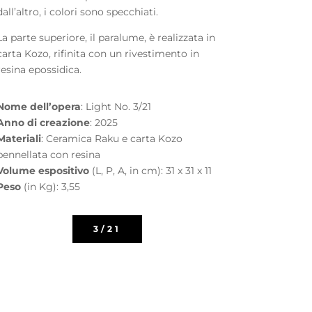
dall’altro, i colori sono specchiati.
La parte superiore, il paralume, è realizzata in
carta Kozo, rifinita con un rivestimento in
resina epossidica.
Nome dell’opera
: Light No. 3/21
Anno di creazione
: 2025
Materiali
: Ceramica Raku e carta Kozo
pennellata con resina
Volume espositivo
(L, P, A, in cm): 31 x 31 x 11
Peso
(in Kg): 3,55
3/21