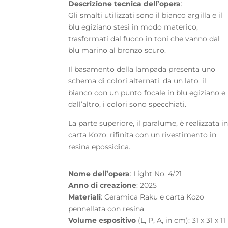
Descrizione tecnica dell’opera
:
Gli smalti utilizzati sono il bianco argilla e il
blu egiziano stesi in modo materico,
trasformati dal fuoco in toni che vanno dal
blu marino al bronzo scuro.
Il basamento della lampada presenta uno
schema di colori alternati: da un lato, il
bianco con un punto focale in blu egiziano e
dall’altro, i colori sono specchiati.
La parte superiore, il paralume, è realizzata i
carta Kozo, rifinita con un rivestimento in
resina epossidica.
Nome dell’opera
: Light No. 4/21
Anno di creazione
: 2025
Materiali
: Ceramica Raku e carta Kozo
pennellata con resina
Volume espositivo
(L, P, A, in cm): 31 x 31 x 11