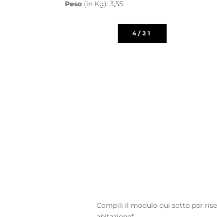
Peso
(in Kg): 3,55
4/21
Compili il modulo qui sotto per ris
abitazione*.