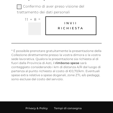
Confermo di aver preso visione del
trattamento dei dati personali
=
11 + 8
INVII
RICHIESTA
* È possibile prenotare gratuitamente la presentazione della
Collezione direttamente presso la vostra dimora o la vostra
sede lavorativa. Qualora la presentazione sia richiesta al di
fuori dalla Provincia di Asti, il
rimborso spese
sarà
conteggiato considerando i km di distanza A/R dal luogo di
partenza al punto richiesto al costo di €0,70/km. Eventuali
spese extra relative a spese doganali, zone ZTL e/o pedaggi,
sono escluse dal costo del servizio.
Privacy & Policy
Tempi di consegna