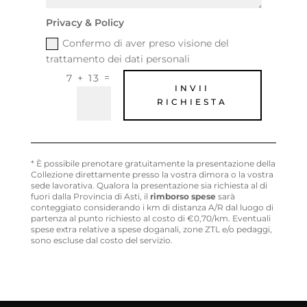
Privacy & Policy
Confermo di aver preso visione del
trattamento dei dati personali
=
7 + 13
INVII
RICHIESTA
* È possibile prenotare gratuitamente la presentazione della
Collezione direttamente presso la vostra dimora o la vostra
sede lavorativa. Qualora la presentazione sia richiesta al di
fuori dalla Provincia di Asti, il
rimborso spese
sarà
conteggiato considerando i km di distanza A/R dal luogo di
partenza al punto richiesto al costo di €0,70/km. Eventuali
spese extra relative a spese doganali, zone ZTL e/o pedaggi,
sono escluse dal costo del servizio.