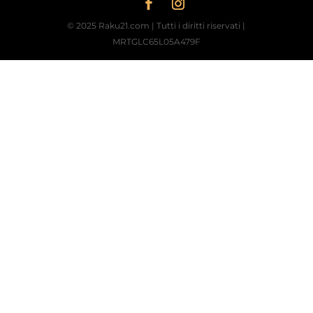
© 2025 Raku21.com | Tutti i diritti riservati |
MRTGLC65L05A479F