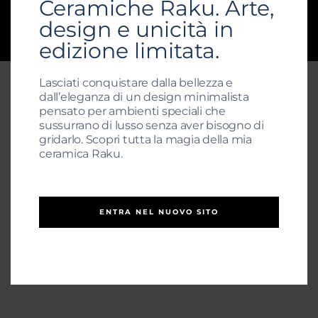
Ceramiche Raku. Arte,
design e unicità in
© 2025 Raku21.com | Tutti i diritti riservati |
MRTGLC65L05A479F
edizione limitata.
Lasciati conquistare dalla bellezza e
dall’eleganza di un design minimalista
pensato per ambienti speciali che
sussurrano di lusso senza aver bisogno di
gridarlo. Scopri tutta la magia della mia
ceramica Raku.
ENTRA NEL NUOVO SITO