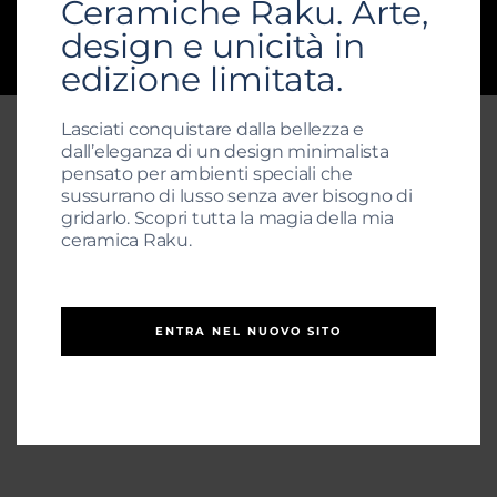
Ceramiche Raku. Arte,
design e unicità in
© 2025 Raku21.com | Tutti i diritti riservati |
MRTGLC65L05A479F
edizione limitata.
Lasciati conquistare dalla bellezza e
dall’eleganza di un design minimalista
pensato per ambienti speciali che
sussurrano di lusso senza aver bisogno di
gridarlo. Scopri tutta la magia della mia
ceramica Raku.
ENTRA NEL NUOVO SITO