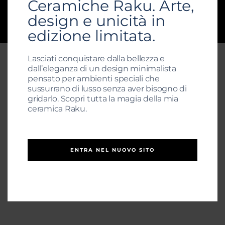
Ceramiche Raku. Arte,
design e unicità in
© 2025 Raku21.com | Tutti i diritti riservati |
MRTGLC65L05A479F
edizione limitata.
Lasciati conquistare dalla bellezza e
dall’eleganza di un design minimalista
pensato per ambienti speciali che
sussurrano di lusso senza aver bisogno di
gridarlo. Scopri tutta la magia della mia
ceramica Raku.
ENTRA NEL NUOVO SITO